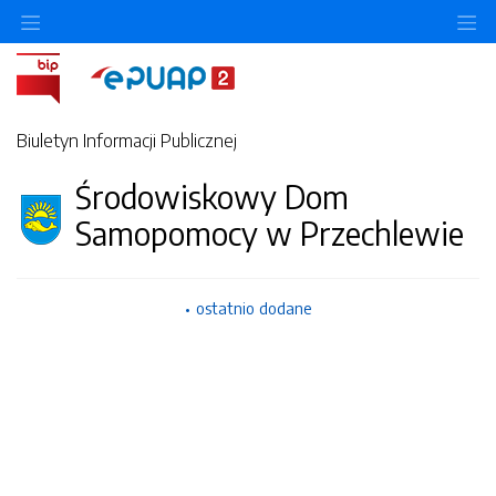
Ukryj/pokaż menu przedmiotowe
Uk
Biuletyn Informacji Publicznej
Środowiskowy Dom
Samopomocy w Przechlewie
ostatnio dodane