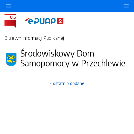
Ukryj/pokaż menu przedmiotowe
Uk
Biuletyn Informacji Publicznej
Środowiskowy Dom
Samopomocy w Przechlewie
ostatnio dodane